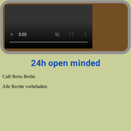
Zum
Inhalt
wechseln
24h open minded
Café Berio Berlin
Alle Rechte vorbehalten