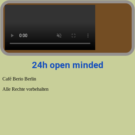
Zum
Inhalt
wechseln
24h open minded
Café Berio Berlin
Alle Rechte vorbehalten